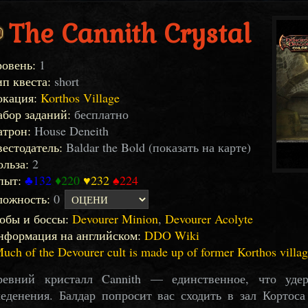
The Cannith Crystal
ровень:
1
п квеста:
short
окация:
Korthos Village
абор заданий:
бесплатно
атрон:
House Deneith
естодатель:
Baldar the Bold (показать на карте)
льза:
2
пыт:
♣132
♦220
♥232
♠224
ложность:
0
обы и боссы:
Devourer Minion
,
Devourer Acolyte
нформация на английском:
DDO Wiki
uch of the Devourer cult is made up of former Korthos villag
ревний кристалл Cannith — единственное, что удер
леденения. Балдар попросит вас сходить в зал Кортоса