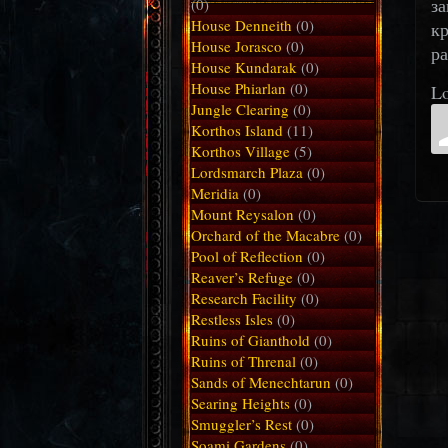
за
(0)
House Denneith
(0)
кр
House Jorasco
(0)
ра
House Kundarak
(0)
House Phiarlan
(0)
Lo
Jungle Clearing
(0)
Korthos Island
(11)
Korthos Village
(5)
Lordsmarch Plaza
(0)
Meridia
(0)
Mount Reysalon
(0)
Orchard of the Macabre
(0)
Pool of Reflection
(0)
Reaver’s Refuge
(0)
Research Facility
(0)
Restless Isles
(0)
Ruins of Gianthold
(0)
Ruins of Threnal
(0)
Sands of Menechtarun
(0)
Searing Heights
(0)
Smuggler’s Rest
(0)
Soami Gardens
(0)