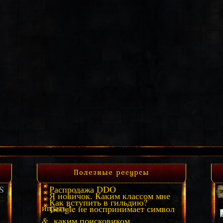
Полезные ресурсы
S
Распродажа DDO
Я новичок. Каким классом мне
Как вступить в гильдию?
играть?
Google не воспринимает символ
&, каким поисковиком