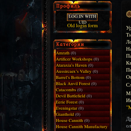
Профиль
LOG IN WITH
UID
Old login form
У
Ти
Л
Категории
Н
Amrath
(0)
П
Artificer Workshops
(0)
Кв
Ataraxia’s Haven
(0)
По
Aussircaex’s Valley
(0)
О
Barrel’s Bottom
(0)
Black Anvil Forest
(0)
С
Catacombs
(0)
М
Devil Battlefield
(0)
И
Eerie Forest
(0)
M
Eveningstar
(0)
Gianthold
(0)
Д
House Cannith
(0)
о
House Cannith Manufactury