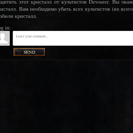
щитить этот кристалл от культистов Devourer. Вы окаже
исталл. Вам необходимо убить всех культистов (их всего
збили кристалл.
g in:
SEND