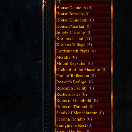
(0)
House Denneith
(0)
House Jorasco
(0)
House Kundarak
(0)
House Phiarlan
(0)
Jungle Clearing
(0)
Korthos Island
(11)
Korthos Village
(5)
Lordsmarch Plaza
(0)
Meridia
(0)
Mount Reysalon
(0)
Orchard of the Macabre
(0)
Pool of Reflection
(0)
Reaver’s Refuge
(0)
Research Facility
(0)
Restless Isles
(0)
Ruins of Gianthold
(0)
Ruins of Threnal
(0)
Sands of Menechtarun
(0)
Searing Heights
(0)
Smuggler’s Rest
(0)
Soami Gardens
(0)