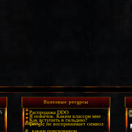
Полезные ресурсы
S
Распродажа DDO
Я новичок. Каким классом мне
Как вступить в гильдию?
играть?
Google не воспринимает символ
&, каким поисковиком