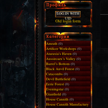
Профиль
LOG IN WITH
UID
Old login form
Категории
Amrath
(0)
Artificer Workshops
(0)
Ataraxia’s Haven
(0)
Aussircaex’s Valley
(0)
Barrel’s Bottom
(0)
Black Anvil Forest
(0)
Catacombs
(0)
Devil Battlefield
(0)
Eerie Forest
(0)
Eveningstar
(0)
Gianthold
(0)
House Cannith
(0)
House Cannith Manufactury