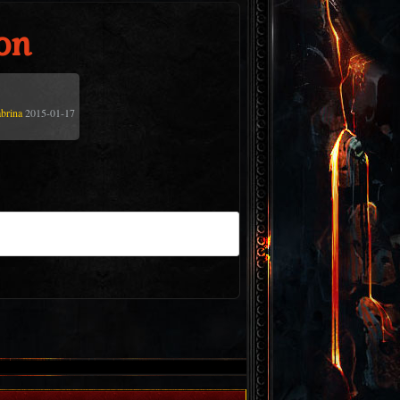
on
brina
2015-01-17