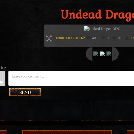
Undead Drag
1600x900 / 220.1Kb
403
0
0.0
Xa
in:
SEND