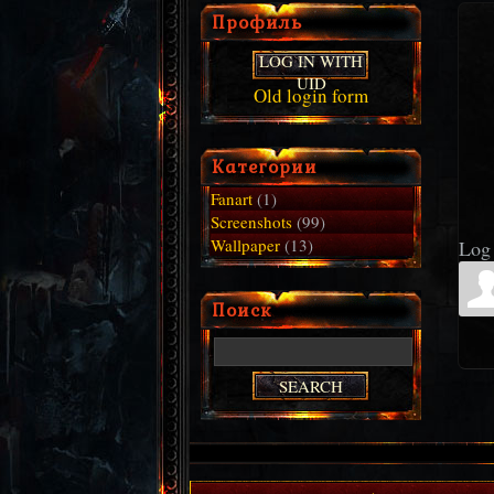
Профиль
LOG IN WITH
UID
Old login form
Категории
Fanart
(1)
Screenshots
(99)
Wallpaper
(13)
Log 
Поиск