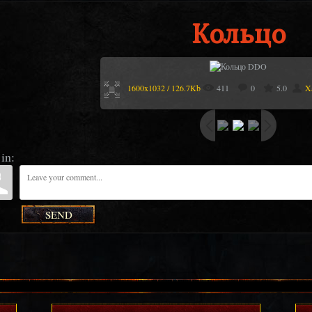
Кольцо
1600x1032 / 126.7Kb
411
0
5.0
X
in:
SEND