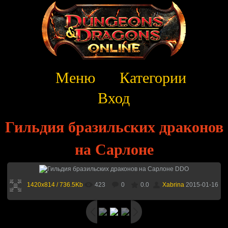
Меню
Категории
Вход
Гильдия бразильских драконов
на Сарлоне
1420x814 / 736.5Kb
423
0
0.0
Xabrina
2015-01-16