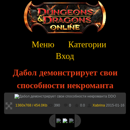
Меню
Категории
Вход
Дабол демонстрирует свои
способности некроманта
1360x768 / 454.0Kb
390
0
0.0
Xabrina
2015-01-16