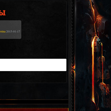
ты
brina
2015-01-17