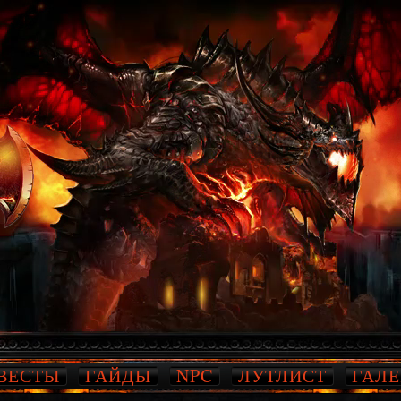
ВЕСТЫ
ГАЙДЫ
NPC
ЛУТЛИСТ
ГАЛЕ