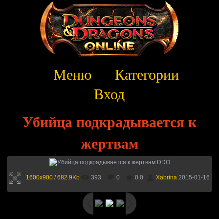
Меню
Категории
Вход
Убийца подкрадывается к
жертвам
1600x900 / 682.9Kb
393
0
0.0
Xabrina
2015-01-16