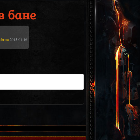
в бане
abrina
2015-01-16