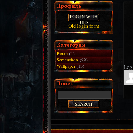
Профиль
LOG IN WITH
UID
Old login form
Категории
Fanart
(1)
Screenshots
(99)
Wallpaper
(13)
Log 
Поиск