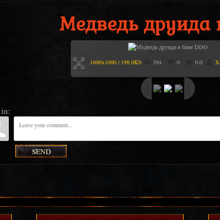
Медведь друида 
1600x1000 / 198.0Kb
394
0
0.0
X
in:
SEND