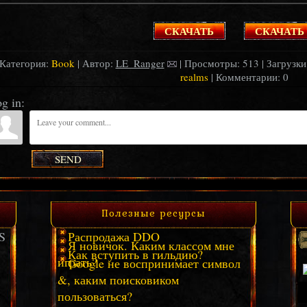
СКАЧАТЬ
СКАЧАТЬ
Категория:
Book
| Автор:
LE_Ranger
| Просмотры: 513 | Загрузки:
realms
| Комментарии: 0
g in:
SEND
Полезные ресурсы
S
Распродажа DDO
Я новичок. Каким классом мне
Как вступить в гильдию?
играть?
Google не воспринимает символ
&, каким поисковиком
пользоваться?