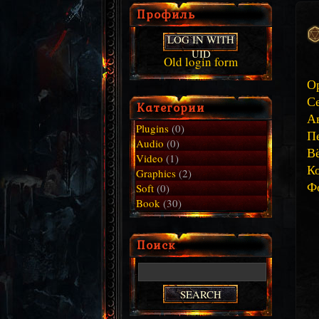
Профиль
LOG IN WITH
UID
Old login form
О
Се
Категории
А
Plugins
(0)
П
Audio
(0)
Вё
Video
(1)
К
Graphics
(2)
Ф
Soft
(0)
Book
(30)
Поиск