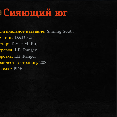
Сияющий юг
ригинальное название:
Shining Sоuth
ттинг:
D&D 3.5
втор:
Томас М. Рид
еревод:
LE_Ranger
рстка:
LE_Ranger
оличество страниц:
208
ормат:
PDF