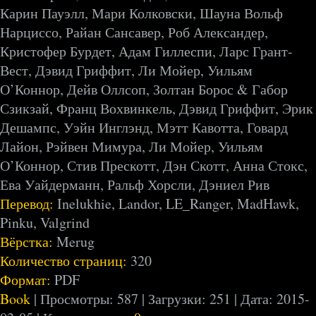
Карин Пауэлл, Мари Колковски, Шауна Вольф
Нарциссо, Райан Сансавер, Роб Александер,
Кристофер Бурдет, Адам Гиллеспи, Ларс Грант-
Вест, Дэвид Гриффит, Ли Мойер, Уильям
О’Коннор, Дейв Оллсоп, Золтан Борос & Габор
Сзикзай, Франц Вохвинкель, Дэвид Гриффит, Эрик
Дешампс, Уэйн Инглэнд, Мэтт Кавотта, Говард
Лайон, Рэйвен Мимура, Ли Мойер, Уильям
О’Коннор, Стив Прескотт, Дэн Скотт, Анна Стокс,
Ева Уайдерманн, Ральф Хорсли, Дэниел Рив
Перевод:
Inelukhie, Landor, LE_Ranger, MadHawk,
Pinku, Valgrind
Вёрстка:
Merug
Количество страниц:
320
Формат:
PDF
Book
| Просмотры: 587 | Загрузки: 251 | Дата:
2015-