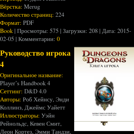
Вёрстка:
Merug
Количество страниц:
224
Формат:
PDF
Book
| Просмотры: 575 | Загрузки: 208 | Дата:
2015-
02-05
| Комментарии:
0
Руководство игрока
4
Оригинальное название:
Plаyer’s Hаndbook 4
Сеттинг:
D&D 4.0
Авторы:
Роб Хейнсу, Энди
Коллинз, Джеймс Уайетт
Иллюстраторы:
Уэйн
Рейнольдс, Кевен Смит,
Леон Кортез, Эмми Тандзи,