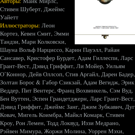
Авторы:
Майк Мирлс,
Стивен Шуберт, Джеймс
Уайетт
Иллюстраторы:
Леон
Кортез, Кевен Смит, Эмми
Тандзи, Мари Колковски,
Шауна Вольф Нарциссо, Карин Пауэлл, Райан
Сансавер, Кристофер Бурдет, Адам Гиллеспи, Ларс
Грант-Вест, Дэвид Гриффит, Ли Мойер, Уильям
О’Коннор, Дейв Оллсоп, Стив Аргайл, Дарен Бадер,
Золтан Борос & Габор Сзикзай, Адам Вегидж, Эрик
Веддер, Пит Вентерс, Франц Вохвинкель, Сэм Вуд,
Бен Вуттен, Эспен Грандетджерн, Ларс Грант-Вест,
Дэвид Гриффит, Джеймс Занг, Джим Зубкавич, Дуг
Ковач, Мигель Коимбра, Майкл Комарк, Стивен
Кроу, Рон Лемен, Тодд Локвуд, Иззи Медрано,
Рэйвен Мимура, Жоржи Молина, Уоррен Мэхи,