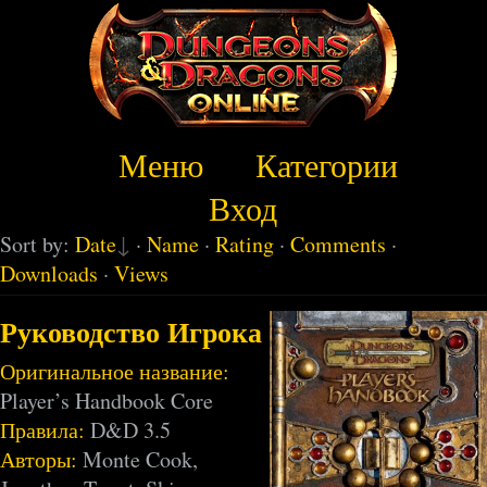
Меню
Категории
Вход
Sort by:
Date
·
Name
·
Rating
·
Comments
·
Downloads
·
Views
Руководство Игрока
Оригинальное название:
Player’s Handbook Core
Правила:
D&D 3.5
Авторы:
Monte Cook,