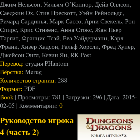
Джим Нельсон, Уильям О’Коннор, Дейв Оллсоп,
Саеджин Ох, Стив Прескотт, Уэйн Рейнольдс,
Ричард Сардинья, Марк Сассо, Арни Свекель, Рон
Спирс, Крис Стивенс, Анна Стокс, Жан Пьер
Таргит, Францис Тсэй, Ева Уайдерманн, Карл
Франк, Хизер Хадсон, Ральф Хорсли, Фред Хупер,
Джейсон Энгл, Кевин Ян, RK Post
Перевод:
студия PHantom
Вёрстка:
Merug
Количество страниц:
288
Формат:
PDF
Book
| Просмотры: 781 | Загрузки: 296 | Дата:
2015-
02-05
| Комментарии:
0
Руководство игрока
4 (часть 2)