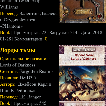
Jonathan Tweet, Skip
Williams
Перевод:
Валентин Дмалекс
и Студия Фэнтези
«PHantom»
Book
| Просмотры: 522 | Загрузки: 314 | Дата:
2018-
01-28
| Комментарии:
0
Лорды тьмы
Оригинальное название:
Lords of Darkness
Сеттинг:
Forgotten Realms
Правила:
D&D3.5
Авторы:
Джейсон Карл и
Шон К Рейнольдс
Перевод:
LE_Ranger
Book
| Просмотры: 545 |