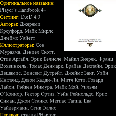
Оригинальное название:
Plаyer’s Hаndbook 4+
Сеттинг:
D&D 4.0
Авторы:
Джереми
Кроуфорд, Майк Мирлс,
Джеймс Уайетт
Иллюстраторы:
Сое
Мураяма, Дэниел Скотт,
Стив Аргайл, Эрик Белисле, Майкл Биерек, Франц
Вохвинкель, Томас Денмарк, Брайан Деспайн, Эрик
Дешампс, Винсент Дутрэйт, Джеймс Занг, Уэйн
Инглэнд, Девон Кадди-Ли, Митч Коти, Говард
Лайон, Рэйвен Мимура, Майк Мэй, Уильям
О’Коннор, Гектор Ортиз, Уэйн Рейнольдс, Крис
Симан, Джон Станко, Матиас Тапиа, Ева
Уайдерманн, Стив Эллис
Перевод:
студия PHantom