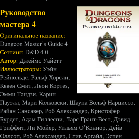
Руководство
мастера 4
Оригинальное название:
Dungeon Master’s Guide 4
Сеттинг:
D&D 4.0
Автор:
Джеймс Уайетт
Иллюстраторы:
Уэйн
Рейнольдс, Ральф Хорсли,
Кевен Смит, Леон Кортез,
Эмми Тандзи, Карин
Пауэлл, Мари Колковски, Шауна Вольф Нарциссо,
Райан Сансавер, Роб Александер, Кристофер
Бурдет, Адам Гиллеспи, Ларс Грант-Вест, Дэвид
Гриффит, Ли Мойер, Уильям О’Коннор, Дейв
Оллсоп, Роб Александер, Стив Аргайл, Эспен