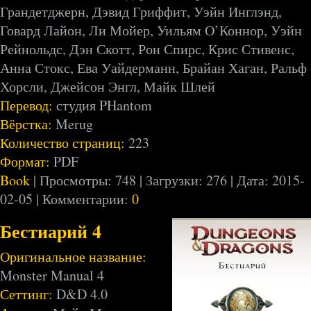
Грандетджерн, Дэвид Гриффит, Уэйн Инглэнд,
Говард Лайон, Ли Мойер, Уильям О’Коннор, Уэйн
Рейнольдс, Дэн Скотт, Рон Спирс, Крис Стивенс,
Анна Стокс, Ева Уайдерманн, Брайан Хаган, Ральф
Хорсли, Джейсон Энгл, Майк Шлей
Перевод:
студия PHantom
Вёрстка:
Merug
Количество страниц:
223
Формат:
PDF
Book
| Просмотры: 748 | Загрузки: 276 | Дата:
2015-
02-05
| Комментарии:
0
Бестиарий 4
Оригинальное название:
Monster Manual 4
Сеттинг:
D&D 4.0