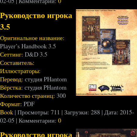
02-05
| Комментарии:
0
Руководство игрока
3.5
Оригинальное название:
Plаyer’s Hаndbook 3.5
Сеттинг:
D&D 3.5
Составитель:
Иллюстраторы:
Перевод:
студия PHantom
Вёрстка:
студия PHantom
Количество страниц:
300
Формат:
PDF
Book
| Просмотры: 711 | Загрузки: 288 | Дата:
2015-
02-05
| Комментарии:
0
Руководство игрока