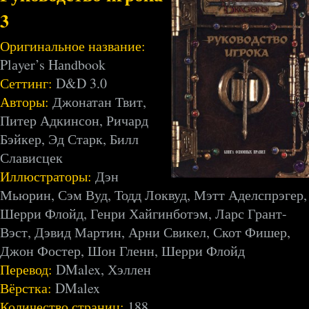
3
Оригинальное название:
Plаyer’s Hаndbook
Сеттинг:
D&D 3.0
Авторы:
Джонатан Твит,
Питер Адкинсон, Ричард
Бэйкер, Эд Старк, Билл
Слависцек
Иллюстраторы:
Дэн
Мьюрин, Сэм Вуд, Тодд Локвуд, Мэтт Аделспрэгер,
Шерри Флойд, Генри Хайгинботэм, Ларс Грант-
Вэст, Дэвид Мартин, Арни Свикел, Скот Фишер,
Джон Фостер, Шон Гленн, Шерри Флойд
Перевод:
DMalex, Хэллен
Вёрстка:
DMalex
Количество страниц:
188