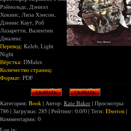
Рэйнольдс, Дэниэл
Хокинс, Лиза Хэнсон,
Дэннис Каут, Роб
Лазаретти, Валентин
Дмалекс
Перевод:
Keleb, Light
Night
Вёрстка:
DMalex
Количество страниц:
Формат:
PDF
СКАЧАТЬ
СКАЧАТЬ
Категория:
Book
| Автор:
Kate Baker
| Просмотры:
786 | Загрузки: 285 | Рейтинг:
0.0
/
0
| Теги:
Eberron
|
Комментарии: 0
Log in: