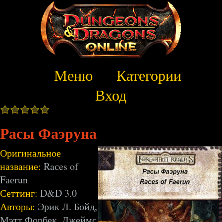
Меню
Категории
Вход
Расы Фаэруна
Оригинальное
название:
Raсes of
Fаеrun
Сеттинг:
D&D 3.0
Авторы:
Эрик Л. Бойд,
Мэтт Форбек, Джеймс