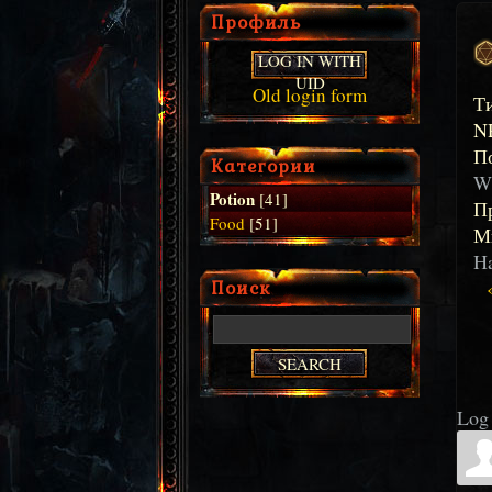
Профиль
LOG IN WITH
UID
Old login form
Т
N
П
Категории
W
Potion
[41]
П
Food
[51]
М
Ha
Поиск
Log 