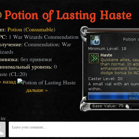
Potion of Lasting Haste
ип:
Potion
(
Consumable
)
PC:
1 War Wizards Commendation
олучение:
Commendation: War
izards
ривязка:
без привязки
инимальный уровень:
0
ste (CL:20)
« назад
дальше »
in: