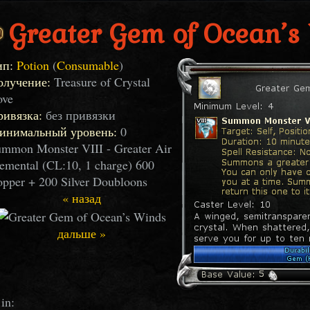
Greater Gem of Ocean’s
ип:
Potion
(
Consumable
)
олучение:
Treasure of Crystal
ove
ривязка:
без привязки
инимальный уровень:
0
mmon Monster VIII - Greater Air
emental (CL:10, 1 charge) 600
pper + 200 Silver Doubloons
« назад
дальше »
in: