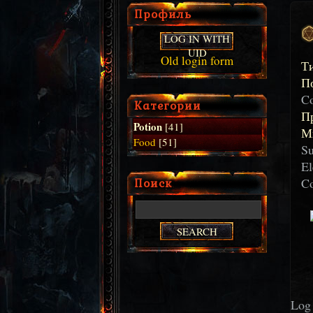
Профиль
LOG IN WITH
UID
Old login form
Т
П
C
Категории
П
Potion
[41]
М
Food
[51]
Su
El
Поиск
Co
Log 