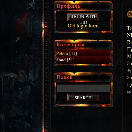
Профиль
LOG IN WITH
UID
Old login form
Т
N
В
Категории
П
Potion
[41]
М
Food
[51]
З
Ур
Поиск
За
Ц
м