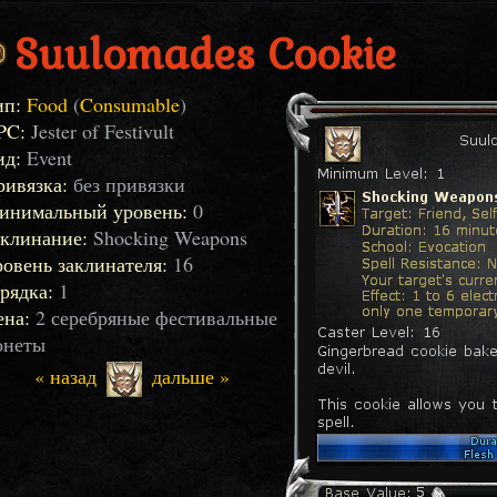
Suulomades Cookie
ип:
Food
(
Consumable
)
PC:
Jester of Festivult
ид:
Event
ривязка:
без привязки
инимальный уровень:
0
аклинание:
Shocking Weapons
овень заклинателя:
16
рядка:
1
ена:
2 серебряные фестивальные
онеты
« назад
дальше »