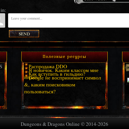
in:
SEND
Полезные ресурсы
S
Распродажа DDO
Я новичок. Каким классом мне
Как вступить в гильдию?
играть?
Google не воспринимает символ
&, каким поисковиком
пользоваться?
Dungeons & Dragons Online © 2014-2026