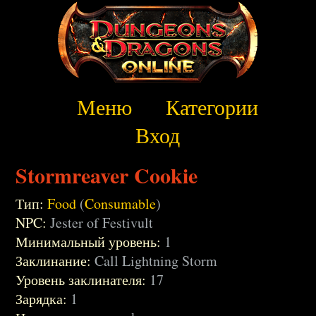
Меню
Категории
Вход
Stormreaver Cookie
Тип:
Food
(
Consumable
)
NPC:
Jester of Festivult
Минимальный уровень:
1
Заклинание:
Call Lightning Storm
Уровень заклинателя:
17
Зарядка:
1