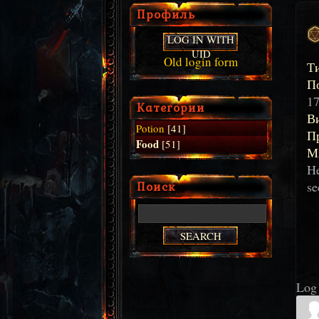
Профиль
LOG IN WITH
UID
Old login form
Т
П
17
Категории
В
Potion
[41]
П
Food
[51]
М
He
Поиск
se
Log 