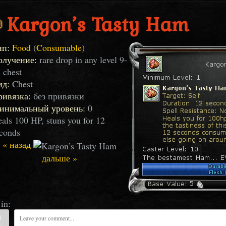
Kargon’s Tasty Ham
ип:
Food
(
Consumable
)
олучение:
rare drop in any level 9-
 chest
ид:
Chest
ривязка:
без привязки
инимальный уровень:
0
als 100 HP, stuns you for 12
conds
« назад
дальше »
in: