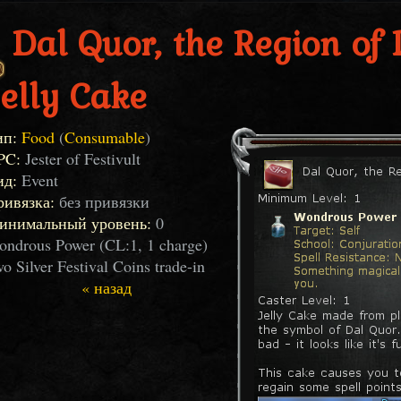
Dal Quor, the Region of
Jelly Cake
ип:
Food
(
Consumable
)
PC:
Jester of Festivult
ид:
Event
ривязка:
без привязки
инимальный уровень:
0
ndrous Power (CL:1, 1 charge)
o Silver Festival Coins trade-in
« назад