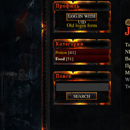
Профиль
LOG IN WITH
UID
Old login form
Категории
Т
N
Potion
[41]
В
Food
[51]
П
М
Поиск
Wo
Tw