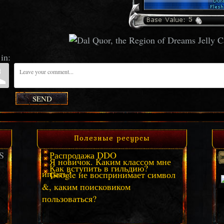
in:
SEND
Полезные ресурсы
S
Распродажа DDO
Я новичок. Каким классом мне
Как вступить в гильдию?
играть?
Google не воспринимает символ
&, каким поисковиком
пользоваться?