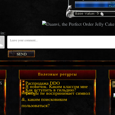
in:
SEND
Полезные ресурсы
S
Распродажа DDO
Я новичок. Каким классом мне
Как вступить в гильдию?
играть?
Google не воспринимает символ
&, каким поисковиком
пользоваться?