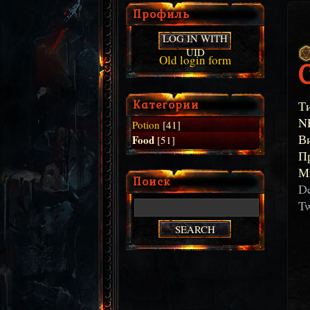
Профиль
LOG IN WITH
UID
Old login form
Категории
Т
N
Potion
[41]
В
Food
[51]
П
М
Поиск
De
Tw