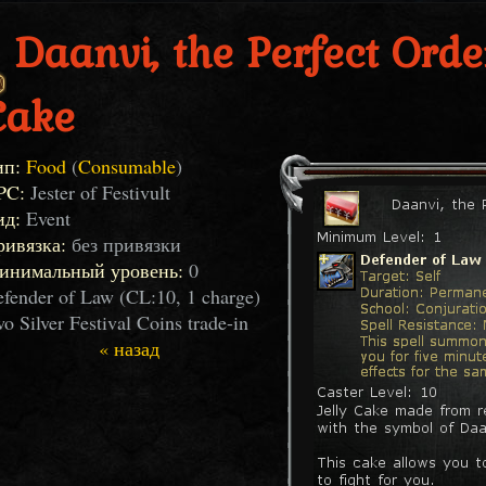
Daanvi, the Perfect Orde
Cake
ип:
Food
(
Consumable
)
PC:
Jester of Festivult
ид:
Event
ривязка:
без привязки
инимальный уровень:
0
fender of Law (CL:10, 1 charge)
o Silver Festival Coins trade-in
« назад